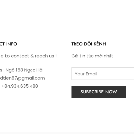
CT INFO
ThEO DÕI KÊNH
ee to contact & reach us !
Gửi tin tức mới nhất
s : Ngõ 158 Ngọc Hà
: dtien87@gmail.com
: +84.934.635.488