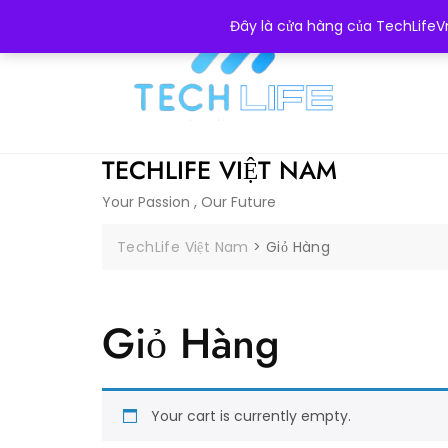
Skip
0855076989
Ngô Thì Nhậm , Hà Đông
Đây là cửa hàng của TechLifeVn
to
content
TECHLIFE VIỆT NAM
Your Passion , Our Future
TechLife Việt Nam
>
Giỏ Hàng
Giỏ Hàng
Your cart is currently empty.