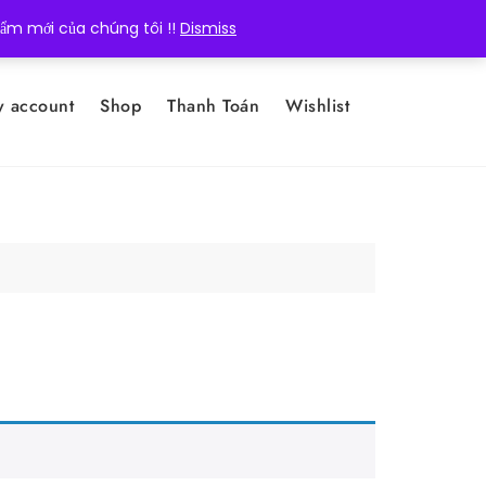
hẩm mới của chúng tôi !!
Dismiss
 account
Shop
Thanh Toán
Wishlist