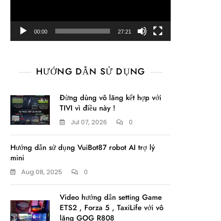
00:00
27:21
HƯỚNG DẪN SỬ DỤNG
Đừng dùng vô lăng kết hợp với
TIVI vì điều này !
Jul 07, 2026
0
Hướng dẫn sử dụng VuiBot87 robot AI trợ lý
mini
Aug 08, 2025
0
Video hướng dẫn setting Game
ETS2 , Forza 5 , TaxiLife với vô
lăng GOG R808