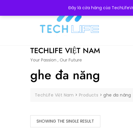
Skip
0855076989
Ngô Thì Nhậm , Hà Đông
Đây là cửa hàng của TechLifeVn
to
content
TECHLIFE VIỆT NAM
Your Passion , Our Future
ghe đa năng
TechLife Việt Nam
>
Products
>
ghe đa năng
SHOWING THE SINGLE RESULT