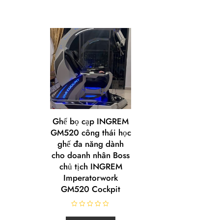
Ghế bọ cạp INGREM
GM520 công thái học
ghế đa năng dành
cho doanh nhân Boss
chủ tịch INGREM
Imperatorwork
GM520 Cockpit
R
a