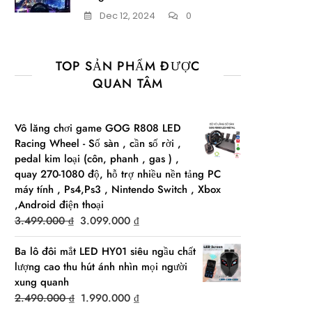
Dec 12, 2024
0
TOP SẢN PHẨM ĐƯỢC
QUAN TÂM
Vô lăng chơi game GOG R808 LED
Racing Wheel - Số sàn , cần số rời ,
pedal kim loại (côn, phanh , gas ) ,
quay 270-1080 độ, hỗ trợ nhiều nền tảng PC
máy tính , Ps4,Ps3 , Nintendo Switch , Xbox
,Android điện thoại
Original
Current
3.499.000
₫
3.099.000
₫
price
price
Ba lô đôi mắt LED HY01 siêu ngầu chất
was:
is:
lượng cao thu hút ánh nhìn mọi người
3.499.000 ₫.
3.099.000 ₫.
xung quanh
Original
Current
2.490.000
₫
1.990.000
₫