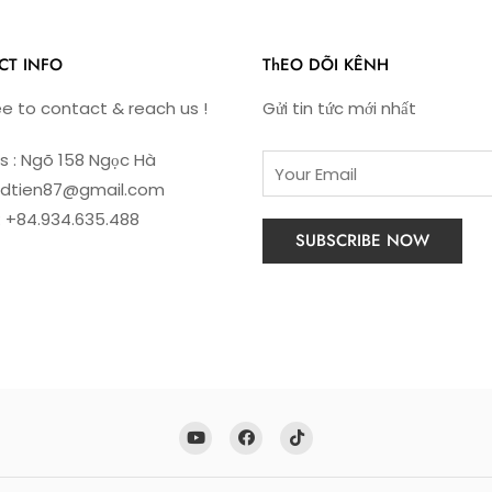
CT INFO
ThEO DÕI KÊNH
ee to contact & reach us !
Gửi tin tức mới nhất
s : Ngõ 158 Ngọc Hà
: dtien87@gmail.com
: +84.934.635.488