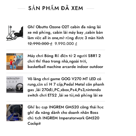
SẢN PHẨM ĐÃ XEM
Ghế Obutto Ozone O2T cabin đa năng lái
xe mô phỏng, cabin lái máy bay ,cabin bàn
làm việc all in one,mở rộng được 3 màn hình
Original
Current
12.990.000
₫
9.990.000
₫
price
price
was:
is:
Máy chơi Bóng Rổ điện tử 2 người SBR1 2
chơi thể thao trong nhà,ngoài trời,
12.990.000 ₫.
9.990.000 ₫.
basketball machine arcarde indoor outdoor
Vô lăng chơi game GOG V270 MT LED có
rung,cần số H 7 cấp,Pedal Metal côn phanh
gas ,lái 270độ,PC,xbox,Ps4,Ps3,nintendo
switch chơi ETS2 ,lái xe tải,mô phỏng lái xe
Ghế bọ cạp INGREM GM520 công thái học
ghế đa năng dành cho doanh nhân Boss
chủ tịch INGREM Imperatorwork GM520
Cockpit