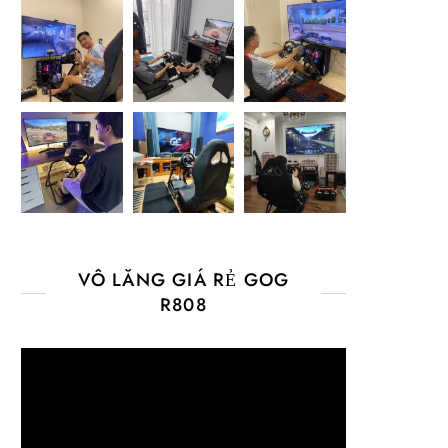
VÔ LĂNG GIÁ RẺ GOG
R808
Video
Player