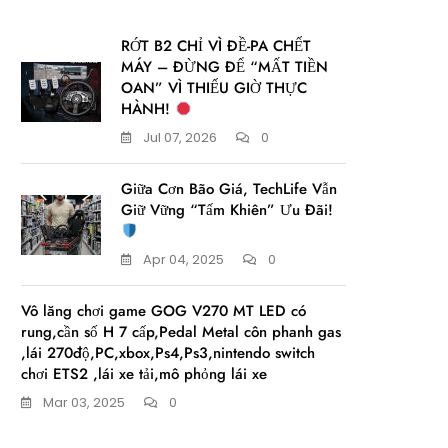
RỚT B2 CHỈ VÌ ĐỀ-PA CHẾT
MÁY – ĐỪNG ĐỂ “MẤT TIỀN
OAN” VÌ THIẾU GIỜ THỰC
HÀNH!
Jul 07, 2026
0
Giữa Cơn Bão Giá, TechLife Vẫn
Giữ Vững “Tấm Khiên” Ưu Đãi!
Apr 04, 2025
0
Vô lăng chơi game GOG V270 MT LED có
rung,cần số H 7 cấp,Pedal Metal côn phanh gas
,lái 270độ,PC,xbox,Ps4,Ps3,nintendo switch
chơi ETS2 ,lái xe tải,mô phỏng lái xe
Mar 03, 2025
0