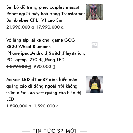
price
price
Set bộ đồ trang phục cosplay mascot
was:
is:
Robot người máy hoá trang Transformer
2.490.000 ₫.
1.990.000 ₫.
Bumblebee CPL1 V1 cao 3m
Original
Current
21.990.000
₫
17.990.000
₫
price
price
Vô lăng tập lái xe chơi game GOG
was:
is:
S820 Wheel Bluetooth
21.990.000 ₫.
17.990.000 ₫.
iPhone,ipad,Android,Switch,Playstation,
PC Laptop, 270 độ,Rung,LED
Original
Current
1.299.000
₫
990.000
₫
price
price
Áo vest LED dTien87 dính biển màn
was:
is:
quảng cáo di động ngoài trời không
1.299.000 ₫.
990.000 ₫.
thấm nước - áo vest quảng cáo hiển thị
LED
Original
Current
1.890.000
₫
1.590.000
₫
price
price
was:
is:
1.890.000 ₫.
1.590.000 ₫.
TIN TỨC SP MỚI