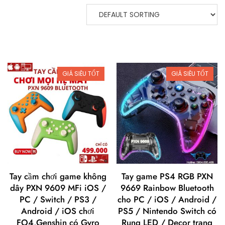
GIÁ SIÊU TỐT
GIÁ SIÊU TỐT
Tay cầm chơi game không
Tay game PS4 RGB PXN
dây PXN 9609 MFi iOS /
9669 Rainbow Bluetooth
PC / Switch / PS3 /
cho PC / iOS / Android /
Android / iOS chơi
PS5 / Nintendo Switch có
FO4,Genshin có Gyro
Rung LED / Decor trang