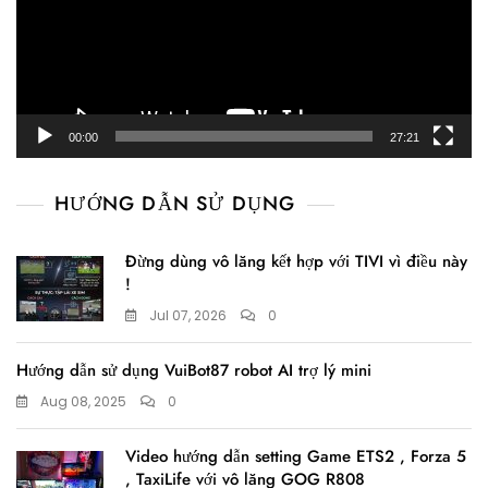
00:00
27:21
HƯỚNG DẪN SỬ DỤNG
Đừng dùng vô lăng kết hợp với TIVI vì điều này
!
Jul 07, 2026
0
Hướng dẫn sử dụng VuiBot87 robot AI trợ lý mini
Aug 08, 2025
0
Video hướng dẫn setting Game ETS2 , Forza 5
, TaxiLife với vô lăng GOG R808