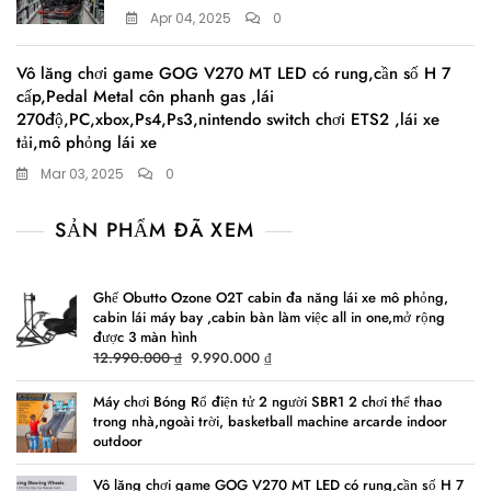
Apr 04, 2025
0
Vô lăng chơi game GOG V270 MT LED có rung,cần số H 7
cấp,Pedal Metal côn phanh gas ,lái
270độ,PC,xbox,Ps4,Ps3,nintendo switch chơi ETS2 ,lái xe
tải,mô phỏng lái xe
Mar 03, 2025
0
SẢN PHẨM ĐÃ XEM
Ghế Obutto Ozone O2T cabin đa năng lái xe mô phỏng,
cabin lái máy bay ,cabin bàn làm việc all in one,mở rộng
được 3 màn hình
Original
Current
12.990.000
₫
9.990.000
₫
price
price
was:
is:
Máy chơi Bóng Rổ điện tử 2 người SBR1 2 chơi thể thao
trong nhà,ngoài trời, basketball machine arcarde indoor
12.990.000 ₫.
9.990.000 ₫.
outdoor
Vô lăng chơi game GOG V270 MT LED có rung,cần số H 7