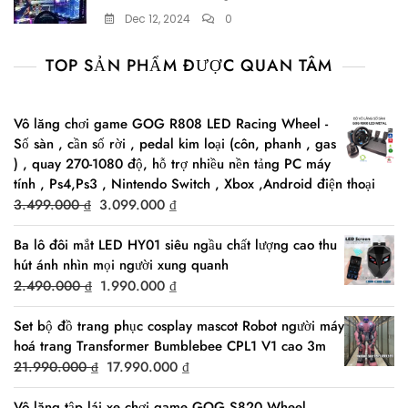
Dec 12, 2024
0
TOP SẢN PHẨM ĐƯỢC QUAN TÂM
Vô lăng chơi game GOG R808 LED Racing Wheel -
Số sàn , cần số rời , pedal kim loại (côn, phanh , gas
) , quay 270-1080 độ, hỗ trợ nhiều nền tảng PC máy
tính , Ps4,Ps3 , Nintendo Switch , Xbox ,Android điện thoại
Original
Current
3.499.000
₫
3.099.000
₫
price
price
Ba lô đôi mắt LED HY01 siêu ngầu chất lượng cao thu
was:
is:
hút ánh nhìn mọi người xung quanh
3.499.000 ₫.
3.099.000 ₫.
Original
Current
2.490.000
₫
1.990.000
₫
price
price
Set bộ đồ trang phục cosplay mascot Robot người máy
was:
is:
hoá trang Transformer Bumblebee CPL1 V1 cao 3m
2.490.000 ₫.
1.990.000 ₫.
Original
Current
21.990.000
₫
17.990.000
₫
price
price
Vô lăng tập lái xe chơi game GOG S820 Wheel