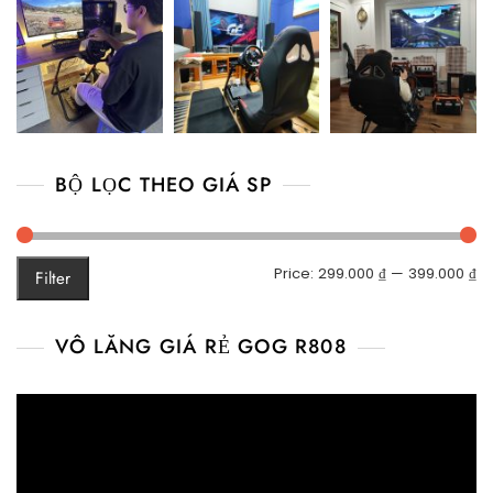
BỘ LỌC THEO GIÁ SP
M
M
Price:
299.000 ₫
—
399.000 ₫
Filter
pr
pr
VÔ LĂNG GIÁ RẺ GOG R808
Video
Player