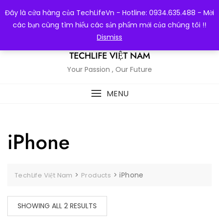
Skip
Đây là cửa hàng của TechLifeVn - Hotline: 0934.635.488 - Mời
to
các bạn cùng tìm hiểu các sản phẩm mới của chúng tôi !!
content
Dismiss
TECHLIFE VIỆT NAM
Your Passion , Our Future
MENU
iPhone
>
>
iPhone
TechLife Việt Nam
Products
SHOWING ALL 2 RESULTS