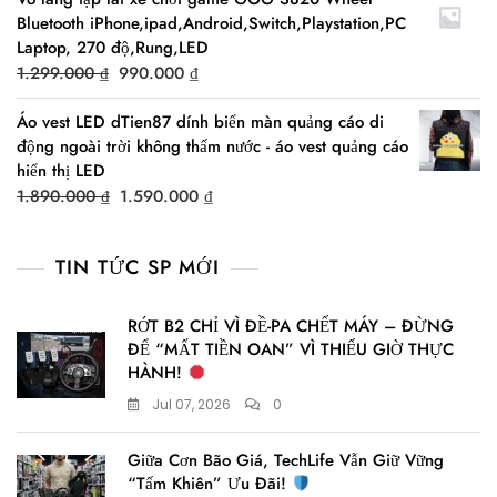
was:
is:
Bluetooth iPhone,ipad,Android,Switch,Playstation,PC
21.990.000 ₫.
17.990.000 ₫.
Laptop, 270 độ,Rung,LED
Original
Current
1.299.000
₫
990.000
₫
price
price
Áo vest LED dTien87 dính biển màn quảng cáo di
was:
is:
động ngoài trời không thấm nước - áo vest quảng cáo
1.299.000 ₫.
990.000 ₫.
hiển thị LED
Original
Current
1.890.000
₫
1.590.000
₫
price
price
was:
is:
TIN TỨC SP MỚI
1.890.000 ₫.
1.590.000 ₫.
RỚT B2 CHỈ VÌ ĐỀ-PA CHẾT MÁY – ĐỪNG
ĐỂ “MẤT TIỀN OAN” VÌ THIẾU GIỜ THỰC
HÀNH!
Jul 07, 2026
0
Giữa Cơn Bão Giá, TechLife Vẫn Giữ Vững
“Tấm Khiên” Ưu Đãi!