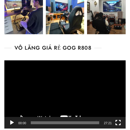
VÔ LĂNG GIÁ RẺ GOG R808
Video
Player
00:00
27:21