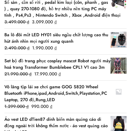
Số sàn , cần số rời , pedal kim loại (côn, phanh , gas
) , quay 270-1080 độ, hỗ trợ nhiều nền tảng PC máy
tính , Ps4,Ps3 , Nintendo Switch , Xbox ,Android điện thoại
Original
Current
3.499.000
₫
3.099.000
₫
price
price
Ba lô đôi mắt LED HY01 siêu ngầu chất lượng cao thu
was:
is:
hút ánh nhìn mọi người xung quanh
3.499.000 ₫.
3.099.000 ₫.
Original
Current
2.490.000
₫
1.990.000
₫
price
price
Set bộ đồ trang phục cosplay mascot Robot người máy
was:
is:
hoá trang Transformer Bumblebee CPL1 V1 cao 3m
2.490.000 ₫.
1.990.000 ₫.
Original
Current
21.990.000
₫
17.990.000
₫
price
price
Vô lăng tập lái xe chơi game GOG S820 Wheel
was:
is:
Bluetooth iPhone,ipad,Android,Switch,Playstation,PC
21.990.000 ₫.
17.990.000 ₫.
Laptop, 270 độ,Rung,LED
Original
Current
1.299.000
₫
990.000
₫
price
price
Áo vest LED dTien87 dính biển màn quảng cáo di
was:
is:
động ngoài trời không thấm nước - áo vest quảng cáo
1.299.000 ₫.
990.000 ₫.