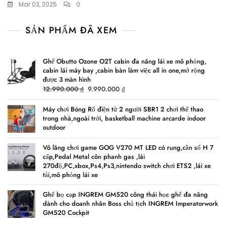
Mar 03, 2025
0
SẢN PHẨM ĐÃ XEM
Ghế Obutto Ozone O2T cabin đa năng lái xe mô phỏng,
cabin lái máy bay ,cabin bàn làm việc all in one,mở rộng
được 3 màn hình
Original
Current
12.990.000
₫
9.990.000
₫
price
price
was:
is:
Máy chơi Bóng Rổ điện tử 2 người SBR1 2 chơi thể thao
trong nhà,ngoài trời, basketball machine arcarde indoor
12.990.000 ₫.
9.990.000 ₫.
outdoor
Vô lăng chơi game GOG V270 MT LED có rung,cần số H 7
cấp,Pedal Metal côn phanh gas ,lái
270độ,PC,xbox,Ps4,Ps3,nintendo switch chơi ETS2 ,lái xe
tải,mô phỏng lái xe
Ghế bọ cạp INGREM GM520 công thái học ghế đa năng
dành cho doanh nhân Boss chủ tịch INGREM Imperatorwork
GM520 Cockpit