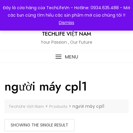
Skip
Đây là cửa hàng của TechLifeVn - Hotline: 0934.635.488 - Mời
to
các bạn cùng tìm hiểu các sản phẩm mới của chúng tôi !!
content
Dismiss
TECHLIFE VIỆT NAM
Your Passion , Our Future
MENU
người máy cpl1
>
>
người máy cpl1
TechLife Việt Nam
Products
SHOWING THE SINGLE RESULT