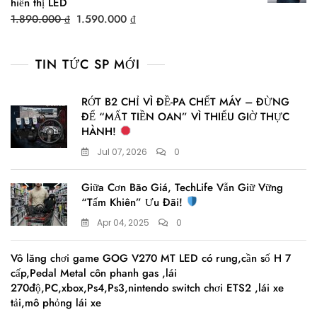
hiển thị LED
Original
Current
1.890.000
₫
1.590.000
₫
price
price
was:
is:
TIN TỨC SP MỚI
1.890.000 ₫.
1.590.000 ₫.
RỚT B2 CHỈ VÌ ĐỀ-PA CHẾT MÁY – ĐỪNG
ĐỂ “MẤT TIỀN OAN” VÌ THIẾU GIỜ THỰC
HÀNH!
Jul 07, 2026
0
Giữa Cơn Bão Giá, TechLife Vẫn Giữ Vững
“Tấm Khiên” Ưu Đãi!
Apr 04, 2025
0
Vô lăng chơi game GOG V270 MT LED có rung,cần số H 7
cấp,Pedal Metal côn phanh gas ,lái
270độ,PC,xbox,Ps4,Ps3,nintendo switch chơi ETS2 ,lái xe
tải,mô phỏng lái xe