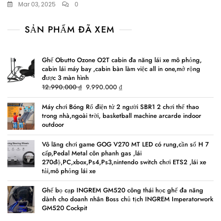
Mar 03, 2025
0
SẢN PHẨM ĐÃ XEM
Ghế Obutto Ozone O2T cabin đa năng lái xe mô phỏng,
cabin lái máy bay ,cabin bàn làm việc all in one,mở rộng
được 3 màn hình
Original
Current
12.990.000
₫
9.990.000
₫
price
price
was:
is:
Máy chơi Bóng Rổ điện tử 2 người SBR1 2 chơi thể thao
trong nhà,ngoài trời, basketball machine arcarde indoor
12.990.000 ₫.
9.990.000 ₫.
outdoor
Vô lăng chơi game GOG V270 MT LED có rung,cần số H 7
cấp,Pedal Metal côn phanh gas ,lái
270độ,PC,xbox,Ps4,Ps3,nintendo switch chơi ETS2 ,lái xe
tải,mô phỏng lái xe
Ghế bọ cạp INGREM GM520 công thái học ghế đa năng
dành cho doanh nhân Boss chủ tịch INGREM Imperatorwork
GM520 Cockpit