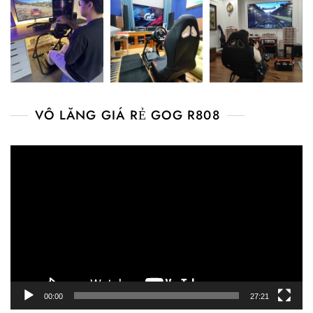
VÔ LĂNG GIÁ RẺ GOG R808
Video
Player
00:00
27:21