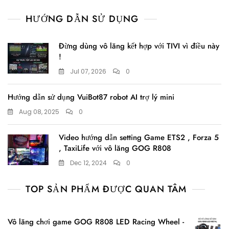
HƯỚNG DẪN SỬ DỤNG
Đừng dùng vô lăng kết hợp với TIVI vì điều này
!
Jul 07, 2026
0
Hướng dẫn sử dụng VuiBot87 robot AI trợ lý mini
Aug 08, 2025
0
Video hướng dẫn setting Game ETS2 , Forza 5
, TaxiLife với vô lăng GOG R808
Dec 12, 2024
0
TOP SẢN PHẨM ĐƯỢC QUAN TÂM
Vô lăng chơi game GOG R808 LED Racing Wheel -