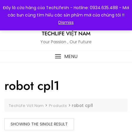
Skip
Đây là cửa hàng của TechLifeVn - Hotline: 0934.635.488 - Mời
to
các bạn cùng tìm hiểu các sản phẩm mới của chúng tôi !!
content
Dismiss
TECHLIFE VIỆT NAM
Your Passion , Our Future
MENU
robot cpl1
>
>
robot cpl1
TechLife Việt Nam
Products
SHOWING THE SINGLE RESULT