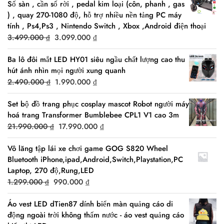
Số sàn , cần số rời , pedal kim loại (côn, phanh , gas
) , quay 270-1080 độ, hỗ trợ nhiều nền tảng PC máy
tính , Ps4,Ps3 , Nintendo Switch , Xbox ,Android điện thoại
Original
Current
3.499.000
₫
3.099.000
₫
price
price
Ba lô đôi mắt LED HY01 siêu ngầu chất lượng cao thu
was:
is:
hút ánh nhìn mọi người xung quanh
3.499.000 ₫.
3.099.000 ₫.
Original
Current
2.490.000
₫
1.990.000
₫
price
price
Set bộ đồ trang phục cosplay mascot Robot người máy
was:
is:
hoá trang Transformer Bumblebee CPL1 V1 cao 3m
2.490.000 ₫.
1.990.000 ₫.
Original
Current
21.990.000
₫
17.990.000
₫
price
price
Vô lăng tập lái xe chơi game GOG S820 Wheel
was:
is:
Bluetooth iPhone,ipad,Android,Switch,Playstation,PC
21.990.000 ₫.
17.990.000 ₫.
Laptop, 270 độ,Rung,LED
Original
Current
1.299.000
₫
990.000
₫
price
price
Áo vest LED dTien87 dính biển màn quảng cáo di
was:
is:
động ngoài trời không thấm nước - áo vest quảng cáo
1.299.000 ₫.
990.000 ₫.