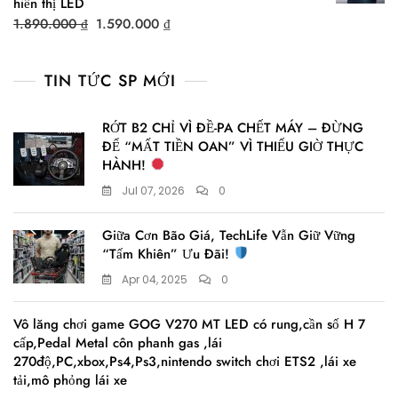
hiển thị LED
Original
Current
1.890.000
₫
1.590.000
₫
price
price
was:
is:
TIN TỨC SP MỚI
1.890.000 ₫.
1.590.000 ₫.
RỚT B2 CHỈ VÌ ĐỀ-PA CHẾT MÁY – ĐỪNG
ĐỂ “MẤT TIỀN OAN” VÌ THIẾU GIỜ THỰC
HÀNH!
Jul 07, 2026
0
Giữa Cơn Bão Giá, TechLife Vẫn Giữ Vững
“Tấm Khiên” Ưu Đãi!
Apr 04, 2025
0
Vô lăng chơi game GOG V270 MT LED có rung,cần số H 7
cấp,Pedal Metal côn phanh gas ,lái
270độ,PC,xbox,Ps4,Ps3,nintendo switch chơi ETS2 ,lái xe
tải,mô phỏng lái xe