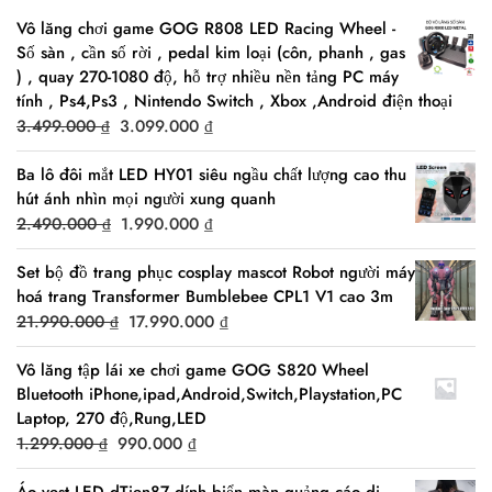
Vô lăng chơi game GOG R808 LED Racing Wheel -
Số sàn , cần số rời , pedal kim loại (côn, phanh , gas
) , quay 270-1080 độ, hỗ trợ nhiều nền tảng PC máy
tính , Ps4,Ps3 , Nintendo Switch , Xbox ,Android điện thoại
Original
Current
3.499.000
₫
3.099.000
₫
price
price
Ba lô đôi mắt LED HY01 siêu ngầu chất lượng cao thu
was:
is:
hút ánh nhìn mọi người xung quanh
3.499.000 ₫.
3.099.000 ₫.
Original
Current
2.490.000
₫
1.990.000
₫
price
price
Set bộ đồ trang phục cosplay mascot Robot người máy
was:
is:
hoá trang Transformer Bumblebee CPL1 V1 cao 3m
2.490.000 ₫.
1.990.000 ₫.
Original
Current
21.990.000
₫
17.990.000
₫
price
price
Vô lăng tập lái xe chơi game GOG S820 Wheel
was:
is:
Bluetooth iPhone,ipad,Android,Switch,Playstation,PC
21.990.000 ₫.
17.990.000 ₫.
Laptop, 270 độ,Rung,LED
Original
Current
1.299.000
₫
990.000
₫
price
price
Áo vest LED dTien87 dính biển màn quảng cáo di