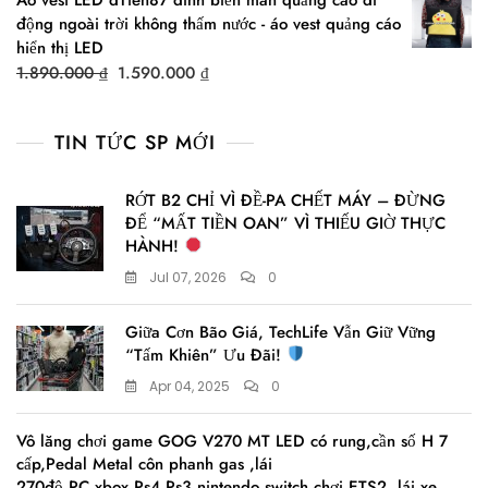
was:
is:
động ngoài trời không thấm nước - áo vest quảng cáo
1.299.000 ₫.
990.000 ₫.
hiển thị LED
Original
Current
1.890.000
₫
1.590.000
₫
price
price
was:
is:
TIN TỨC SP MỚI
1.890.000 ₫.
1.590.000 ₫.
RỚT B2 CHỈ VÌ ĐỀ-PA CHẾT MÁY – ĐỪNG
ĐỂ “MẤT TIỀN OAN” VÌ THIẾU GIỜ THỰC
HÀNH!
Jul 07, 2026
0
Giữa Cơn Bão Giá, TechLife Vẫn Giữ Vững
“Tấm Khiên” Ưu Đãi!
Apr 04, 2025
0
Vô lăng chơi game GOG V270 MT LED có rung,cần số H 7
cấp,Pedal Metal côn phanh gas ,lái
270độ,PC,xbox,Ps4,Ps3,nintendo switch chơi ETS2 ,lái xe