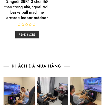
2 người SBR1 2 chơi thể
thao trong nhà,ngoài trời,
basketball machine
arcarde indoor outdoor
R
a
READ MORE
t
e
d
0
o
u
t
o
f
5
KHÁCH ĐÃ MUA HÀNG