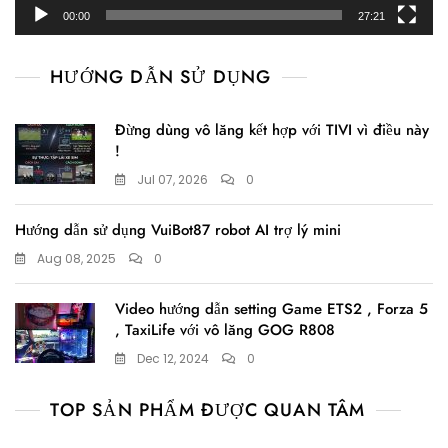
00:00
27:21
HƯỚNG DẪN SỬ DỤNG
Đừng dùng vô lăng kết hợp với TIVI vì điều này
!
Jul 07, 2026
0
Hướng dẫn sử dụng VuiBot87 robot AI trợ lý mini
Aug 08, 2025
0
Video hướng dẫn setting Game ETS2 , Forza 5
, TaxiLife với vô lăng GOG R808
Dec 12, 2024
0
TOP SẢN PHẨM ĐƯỢC QUAN TÂM