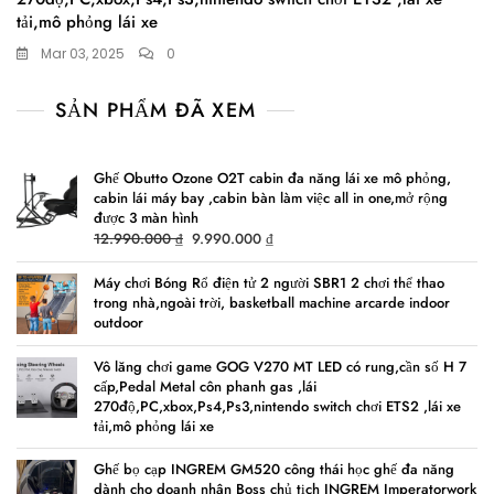
tải,mô phỏng lái xe
Mar 03, 2025
0
SẢN PHẨM ĐÃ XEM
Ghế Obutto Ozone O2T cabin đa năng lái xe mô phỏng,
cabin lái máy bay ,cabin bàn làm việc all in one,mở rộng
được 3 màn hình
Original
Current
12.990.000
₫
9.990.000
₫
price
price
was:
is:
Máy chơi Bóng Rổ điện tử 2 người SBR1 2 chơi thể thao
trong nhà,ngoài trời, basketball machine arcarde indoor
12.990.000 ₫.
9.990.000 ₫.
outdoor
Vô lăng chơi game GOG V270 MT LED có rung,cần số H 7
cấp,Pedal Metal côn phanh gas ,lái
270độ,PC,xbox,Ps4,Ps3,nintendo switch chơi ETS2 ,lái xe
tải,mô phỏng lái xe
Ghế bọ cạp INGREM GM520 công thái học ghế đa năng
dành cho doanh nhân Boss chủ tịch INGREM Imperatorwork