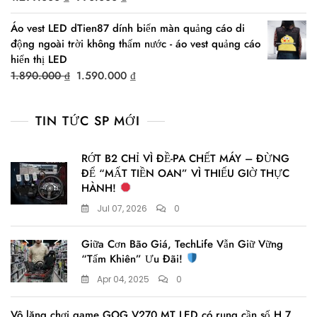
price
price
Áo vest LED dTien87 dính biển màn quảng cáo di
was:
is:
động ngoài trời không thấm nước - áo vest quảng cáo
1.299.000 ₫.
990.000 ₫.
hiển thị LED
Original
Current
1.890.000
₫
1.590.000
₫
price
price
was:
is:
TIN TỨC SP MỚI
1.890.000 ₫.
1.590.000 ₫.
RỚT B2 CHỈ VÌ ĐỀ-PA CHẾT MÁY – ĐỪNG
ĐỂ “MẤT TIỀN OAN” VÌ THIẾU GIỜ THỰC
HÀNH!
Jul 07, 2026
0
Giữa Cơn Bão Giá, TechLife Vẫn Giữ Vững
“Tấm Khiên” Ưu Đãi!
Apr 04, 2025
0
Vô lăng chơi game GOG V270 MT LED có rung,cần số H 7