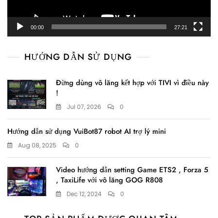
00:00
27:21
HƯỚNG DẪN SỬ DỤNG
Đừng dùng vô lăng kết hợp với TIVI vì điều này
!
Jul 07, 2026
0
Hướng dẫn sử dụng VuiBot87 robot AI trợ lý mini
Aug 08, 2025
0
Video hướng dẫn setting Game ETS2 , Forza 5
, TaxiLife với vô lăng GOG R808
Dec 12, 2024
0