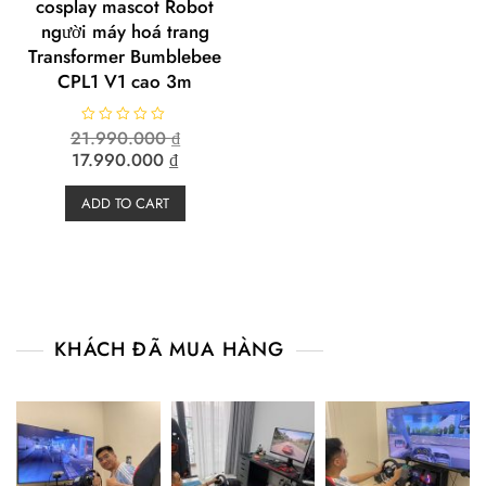
cosplay mascot Robot
người máy hoá trang
Transformer Bumblebee
CPL1 V1 cao 3m
Original
21.990.000
R
₫
a
price
Current
17.990.000
₫
t
e
was:
price
d
21.990.000 ₫.
is:
0
ADD TO CART
o
17.990.000 ₫.
u
t
o
f
5
KHÁCH ĐÃ MUA HÀNG