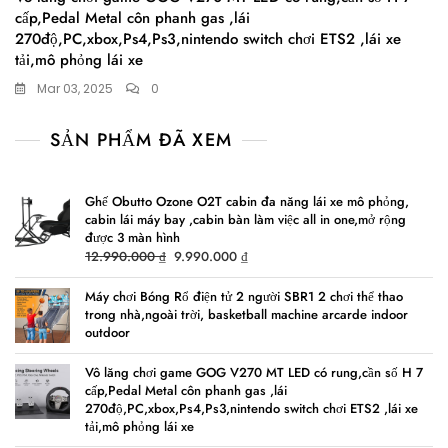
cấp,Pedal Metal côn phanh gas ,lái
270độ,PC,xbox,Ps4,Ps3,nintendo switch chơi ETS2 ,lái xe
tải,mô phỏng lái xe
Mar 03, 2025
0
SẢN PHẨM ĐÃ XEM
Ghế Obutto Ozone O2T cabin đa năng lái xe mô phỏng,
cabin lái máy bay ,cabin bàn làm việc all in one,mở rộng
được 3 màn hình
Original
Current
12.990.000
₫
9.990.000
₫
price
price
was:
is:
Máy chơi Bóng Rổ điện tử 2 người SBR1 2 chơi thể thao
trong nhà,ngoài trời, basketball machine arcarde indoor
12.990.000 ₫.
9.990.000 ₫.
outdoor
Vô lăng chơi game GOG V270 MT LED có rung,cần số H 7
cấp,Pedal Metal côn phanh gas ,lái
270độ,PC,xbox,Ps4,Ps3,nintendo switch chơi ETS2 ,lái xe
tải,mô phỏng lái xe