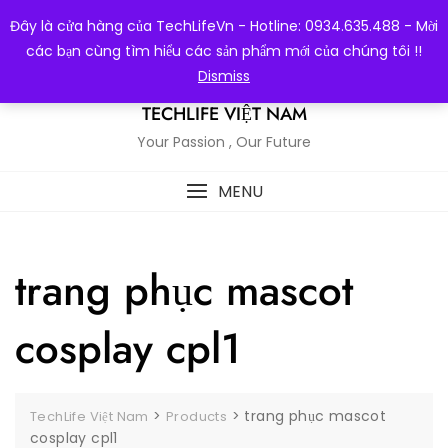
Skip
Đây là cửa hàng của TechLifeVn - Hotline: 0934.635.488 - Mời
to
các bạn cùng tìm hiểu các sản phẩm mới của chúng tôi !!
content
Dismiss
TECHLIFE VIỆT NAM
Your Passion , Our Future
MENU
trang phục mascot
cosplay cpl1
>
>
trang phục mascot
TechLife Việt Nam
Products
cosplay cpl1