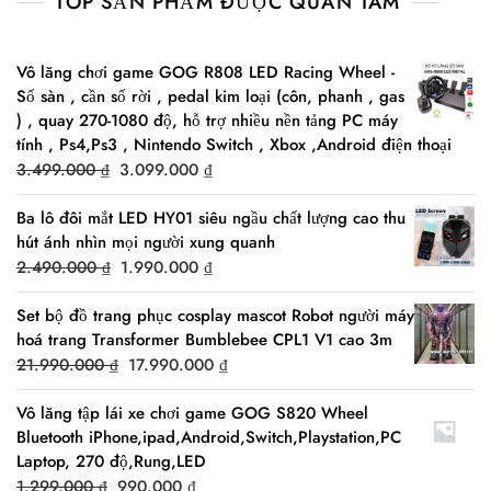
TOP SẢN PHẨM ĐƯỢC QUAN TÂM
Vô lăng chơi game GOG R808 LED Racing Wheel -
Số sàn , cần số rời , pedal kim loại (côn, phanh , gas
) , quay 270-1080 độ, hỗ trợ nhiều nền tảng PC máy
tính , Ps4,Ps3 , Nintendo Switch , Xbox ,Android điện thoại
Original
Current
3.499.000
₫
3.099.000
₫
price
price
Ba lô đôi mắt LED HY01 siêu ngầu chất lượng cao thu
was:
is:
hút ánh nhìn mọi người xung quanh
3.499.000 ₫.
3.099.000 ₫.
Original
Current
2.490.000
₫
1.990.000
₫
price
price
Set bộ đồ trang phục cosplay mascot Robot người máy
was:
is:
hoá trang Transformer Bumblebee CPL1 V1 cao 3m
2.490.000 ₫.
1.990.000 ₫.
Original
Current
21.990.000
₫
17.990.000
₫
price
price
Vô lăng tập lái xe chơi game GOG S820 Wheel
was:
is:
Bluetooth iPhone,ipad,Android,Switch,Playstation,PC
21.990.000 ₫.
17.990.000 ₫.
Laptop, 270 độ,Rung,LED
Original
Current
1.299.000
₫
990.000
₫