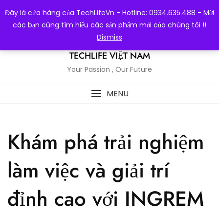
Skip
Đây là cửa hàng của TechLifeVn - Hotline: 0934.635.488 - Mời
to
các bạn cùng tìm hiểu các sản phẩm mới của chúng tôi !!
content
Dismiss
TECHLIFE VIỆT NAM
Your Passion , Our Future
MENU
Khám phá trải nghiệm
làm việc và giải trí
đỉnh cao với INGREM