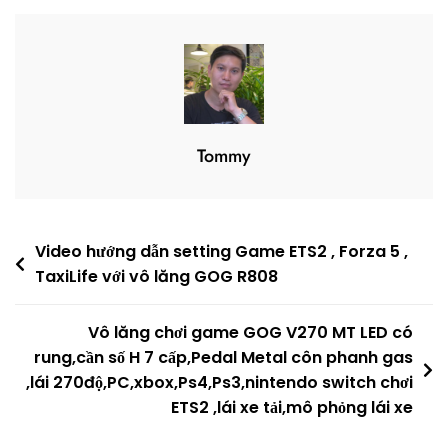
Tommy
Post
Video hướng dẫn setting Game ETS2 , Forza 5 ,
TaxiLife với vô lăng GOG R808
navigation
Vô lăng chơi game GOG V270 MT LED có
rung,cần số H 7 cấp,Pedal Metal côn phanh gas
,lái 270độ,PC,xbox,Ps4,Ps3,nintendo switch chơi
ETS2 ,lái xe tải,mô phỏng lái xe