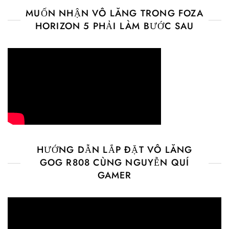
MUỐN NHẬN VÔ LĂNG TRONG FOZA
HORIZON 5 PHẢI LÀM BƯỚC SAU
HƯỚNG DẪN LẮP ĐẶT VÔ LĂNG
GOG R808 CÙNG NGUYỄN QUÍ
GAMER
Video
Player