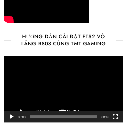
HƯỚNG DẪN CÀI ĐẶT ETS2 VÔ
LĂNG R808 CÙNG TMT GAMING
Video
Player
00:00
08:16