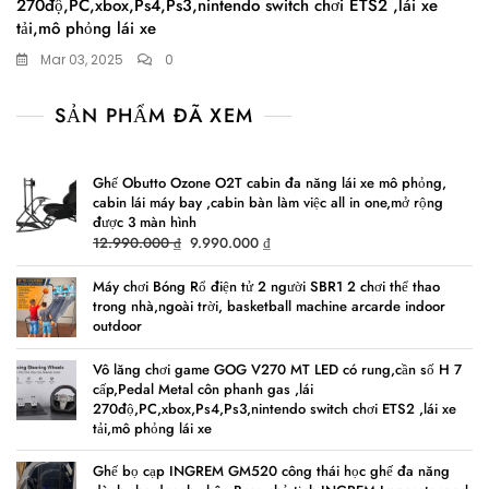
270độ,PC,xbox,Ps4,Ps3,nintendo switch chơi ETS2 ,lái xe
tải,mô phỏng lái xe
Mar 03, 2025
0
SẢN PHẨM ĐÃ XEM
Ghế Obutto Ozone O2T cabin đa năng lái xe mô phỏng,
cabin lái máy bay ,cabin bàn làm việc all in one,mở rộng
được 3 màn hình
Original
Current
12.990.000
₫
9.990.000
₫
price
price
was:
is:
Máy chơi Bóng Rổ điện tử 2 người SBR1 2 chơi thể thao
trong nhà,ngoài trời, basketball machine arcarde indoor
12.990.000 ₫.
9.990.000 ₫.
outdoor
Vô lăng chơi game GOG V270 MT LED có rung,cần số H 7
cấp,Pedal Metal côn phanh gas ,lái
270độ,PC,xbox,Ps4,Ps3,nintendo switch chơi ETS2 ,lái xe
tải,mô phỏng lái xe
Ghế bọ cạp INGREM GM520 công thái học ghế đa năng