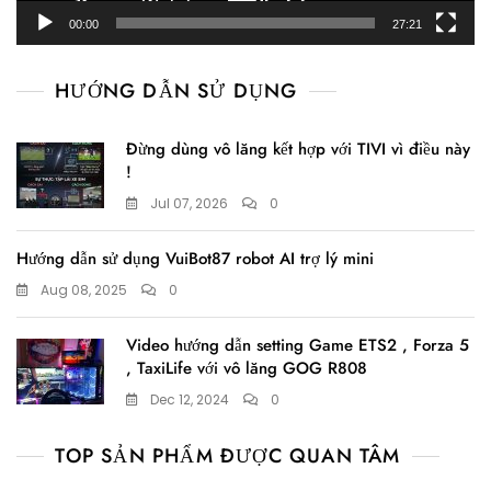
00:00
27:21
HƯỚNG DẪN SỬ DỤNG
Đừng dùng vô lăng kết hợp với TIVI vì điều này
!
Jul 07, 2026
0
Hướng dẫn sử dụng VuiBot87 robot AI trợ lý mini
Aug 08, 2025
0
Video hướng dẫn setting Game ETS2 , Forza 5
, TaxiLife với vô lăng GOG R808
Dec 12, 2024
0
TOP SẢN PHẨM ĐƯỢC QUAN TÂM