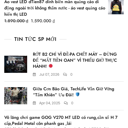
Áo vest LED dTien87 dính biển màn quảng cáo di
was:
is:
động ngoài trời không thấm nước - áo vest quảng cáo
1.299.000 ₫.
990.000 ₫.
hiển thị LED
Original
Current
1.890.000
₫
1.590.000
₫
price
price
was:
is:
TIN TỨC SP MỚI
1.890.000 ₫.
1.590.000 ₫.
RỚT B2 CHỈ VÌ ĐỀ-PA CHẾT MÁY – ĐỪNG
ĐỂ “MẤT TIỀN OAN” VÌ THIẾU GIỜ THỰC
HÀNH!
Jul 07, 2026
0
Giữa Cơn Bão Giá, TechLife Vẫn Giữ Vững
“Tấm Khiên” Ưu Đãi!
Apr 04, 2025
0
Vô lăng chơi game GOG V270 MT LED có rung,cần số H 7
cấp,Pedal Metal côn phanh gas ,lái