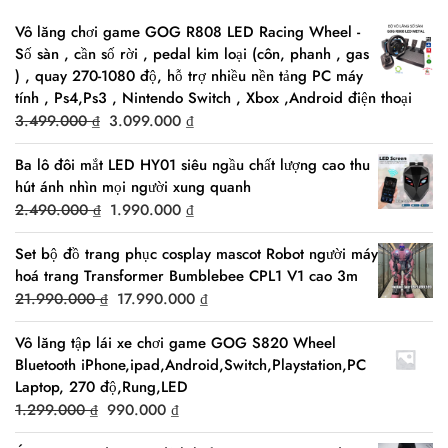
Vô lăng chơi game GOG R808 LED Racing Wheel -
Số sàn , cần số rời , pedal kim loại (côn, phanh , gas
) , quay 270-1080 độ, hỗ trợ nhiều nền tảng PC máy
tính , Ps4,Ps3 , Nintendo Switch , Xbox ,Android điện thoại
Original
Current
3.499.000
₫
3.099.000
₫
price
price
Ba lô đôi mắt LED HY01 siêu ngầu chất lượng cao thu
was:
is:
hút ánh nhìn mọi người xung quanh
3.499.000 ₫.
3.099.000 ₫.
Original
Current
2.490.000
₫
1.990.000
₫
price
price
Set bộ đồ trang phục cosplay mascot Robot người máy
was:
is:
hoá trang Transformer Bumblebee CPL1 V1 cao 3m
2.490.000 ₫.
1.990.000 ₫.
Original
Current
21.990.000
₫
17.990.000
₫
price
price
Vô lăng tập lái xe chơi game GOG S820 Wheel
was:
is:
Bluetooth iPhone,ipad,Android,Switch,Playstation,PC
21.990.000 ₫.
17.990.000 ₫.
Laptop, 270 độ,Rung,LED
Original
Current
1.299.000
₫
990.000
₫
price
price