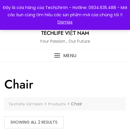
Skip
Đây là cửa hàng của TechLifeVn - Hotline: 0934.635.488 - Mời
to
các bạn cùng tìm hiểu các sản phẩm mới của chúng tôi !!
content
Dismiss
TECHLIFE VIỆT NAM
Your Passion , Our Future
MENU
Chair
>
>
Chair
TechLife Việt Nam
Products
SHOWING ALL 2 RESULTS