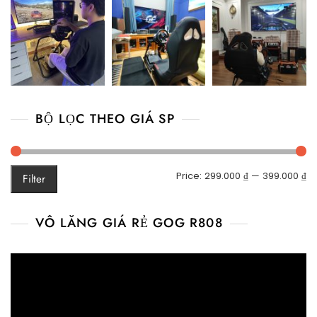
BỘ LỌC THEO GIÁ SP
M
M
Price:
299.000 ₫
—
399.000 ₫
Filter
pr
pr
VÔ LĂNG GIÁ RẺ GOG R808
Video
Player