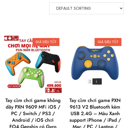
GIÁ SIÊU TỐT
GIÁ SIÊU TỐT
Tay cầm chơi game không
Tay cầm chơi game PXN
dây PXN 9609 MFi iOS /
9613 V2 Bluetooth kèm
PC / Switch / PS3 /
USB 2.4G – Màu Xanh
Android / iOS chơi
support iPhone / iPad /
FO4,Genshin có Gyro
Mac / PC / Laptop /