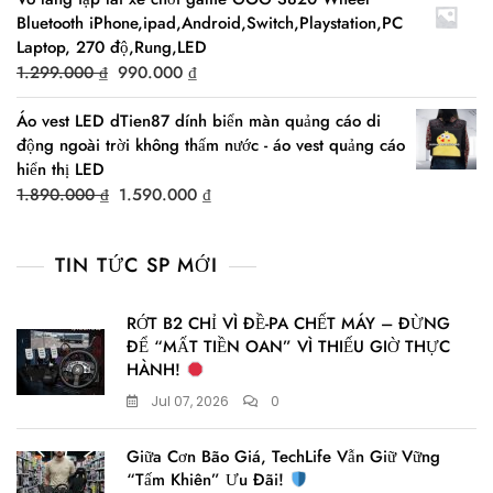
was:
is:
Bluetooth iPhone,ipad,Android,Switch,Playstation,PC
21.990.000 ₫.
17.990.000 ₫.
Laptop, 270 độ,Rung,LED
Original
Current
1.299.000
₫
990.000
₫
price
price
Áo vest LED dTien87 dính biển màn quảng cáo di
was:
is:
động ngoài trời không thấm nước - áo vest quảng cáo
1.299.000 ₫.
990.000 ₫.
hiển thị LED
Original
Current
1.890.000
₫
1.590.000
₫
price
price
was:
is:
TIN TỨC SP MỚI
1.890.000 ₫.
1.590.000 ₫.
RỚT B2 CHỈ VÌ ĐỀ-PA CHẾT MÁY – ĐỪNG
ĐỂ “MẤT TIỀN OAN” VÌ THIẾU GIỜ THỰC
HÀNH!
Jul 07, 2026
0
Giữa Cơn Bão Giá, TechLife Vẫn Giữ Vững
“Tấm Khiên” Ưu Đãi!