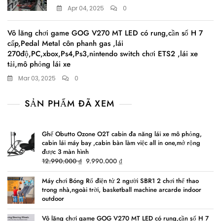
Apr 04, 2025
0
Vô lăng chơi game GOG V270 MT LED có rung,cần số H 7
cấp,Pedal Metal côn phanh gas ,lái
270độ,PC,xbox,Ps4,Ps3,nintendo switch chơi ETS2 ,lái xe
tải,mô phỏng lái xe
Mar 03, 2025
0
SẢN PHẨM ĐÃ XEM
Ghế Obutto Ozone O2T cabin đa năng lái xe mô phỏng,
cabin lái máy bay ,cabin bàn làm việc all in one,mở rộng
được 3 màn hình
Original
Current
12.990.000
₫
9.990.000
₫
price
price
was:
is:
Máy chơi Bóng Rổ điện tử 2 người SBR1 2 chơi thể thao
trong nhà,ngoài trời, basketball machine arcarde indoor
12.990.000 ₫.
9.990.000 ₫.
outdoor
Vô lăng chơi game GOG V270 MT LED có rung,cần số H 7