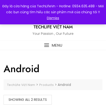
Skip
Đây là cửa hàng của TechLifeVn - Hotline: 0934.635.488 - Mời
to
các bạn cùng tìm hiểu các sản phẩm mới của chúng tôi !!
content
Dismiss
TECHLIFE VIỆT NAM
Your Passion , Our Future
MENU
Android
>
>
Android
TechLife Việt Nam
Products
SHOWING ALL 2 RESULTS