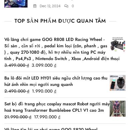
Dec 12, 2024
0
TOP SẢN PHẨM ĐƯỢC QUAN TÂM
Vô lăng chơi game GOG R808 LED Racing Wheel -
Số sàn , cần số rời , pedal kim loại (côn, phanh , gas
) , quay 270-1080 độ, hỗ trợ nhiều nền tảng PC máy
tính , Ps4,Ps3 , Nintendo Switch , Xbox ,Android điện thoại
Original
Current
3.499.000
₫
3.099.000
₫
price
price
Ba lô đôi mắt LED HY01 siêu ngầu chất lượng cao thu
was:
is:
hút ánh nhìn mọi người xung quanh
3.499.000 ₫.
3.099.000 ₫.
Original
Current
2.490.000
₫
1.990.000
₫
price
price
Set bộ đồ trang phục cosplay mascot Robot người máy
was:
is:
hoá trang Transformer Bumblebee CPL1 V1 cao 3m
2.490.000 ₫.
1.990.000 ₫.
Original
Current
21.990.000
₫
17.990.000
₫
price
price
Vô lăng tập lái xe chơi game GOG S820 Wheel