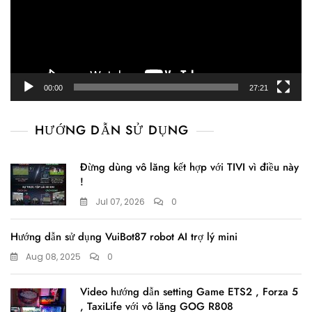
00:00
27:21
HƯỚNG DẪN SỬ DỤNG
Đừng dùng vô lăng kết hợp với TIVI vì điều này
!
Jul 07, 2026
0
Hướng dẫn sử dụng VuiBot87 robot AI trợ lý mini
Aug 08, 2025
0
Video hướng dẫn setting Game ETS2 , Forza 5
, TaxiLife với vô lăng GOG R808