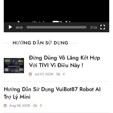
00:00
27:21
HƯỚNG DẪN SỬ DỤNG
Đừng Dùng Vô Lăng Kết Hợp
Với TIVI Vì Điều Này !
Jul 07, 2026
0
Hướng Dẫn Sử Dụng VuiBot87 Robot AI
Trợ Lý Mini
Aug 08, 2025
0