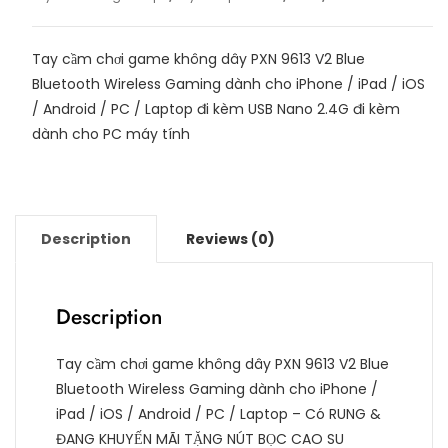
Xanh
support
Tay cầm chơi game không dây PXN 9613 V2 Blue
iPhone
Bluetooth Wireless Gaming dành cho iPhone / iPad / iOS
/
/ Android / PC / Laptop đi kèm USB Nano 2.4G đi kèm
iPad
dành cho PC máy tính
/
Mac
/
PC
/
Description
Reviews (0)
Laptop
/
Android
Description
/PS3
quantity
Tay cầm chơi game không dây PXN 9613 V2 Blue
Bluetooth Wireless Gaming dành cho iPhone /
iPad / iOS / Android / PC / Laptop – Có RUNG &
ĐANG KHUYẾN MÃI TẶNG NÚT BỌC CAO SU