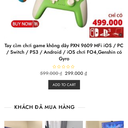
Tay cầm chơi game không dây PXN 9609 MFi iOS / PC
/ Switch / PS3 / Android / iOS chơi FO4,Genshin có
Gyro
Original
Current
599.000
R
₫
299.000
₫
a
price
price
t
e
was:
is:
ADD TO CART
d
599.000 ₫.
299.000 ₫.
0
o
u
t
o
KHÁCH ĐÃ MUA HÀNG
f
5