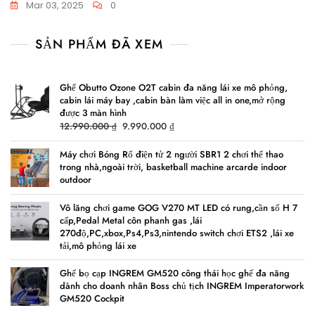
Mar 03, 2025
0
SẢN PHẨM ĐÃ XEM
Ghế Obutto Ozone O2T cabin đa năng lái xe mô phỏng,
cabin lái máy bay ,cabin bàn làm việc all in one,mở rộng
được 3 màn hình
Original
Current
12.990.000
₫
9.990.000
₫
price
price
was:
is:
Máy chơi Bóng Rổ điện tử 2 người SBR1 2 chơi thể thao
trong nhà,ngoài trời, basketball machine arcarde indoor
12.990.000 ₫.
9.990.000 ₫.
outdoor
Vô lăng chơi game GOG V270 MT LED có rung,cần số H 7
cấp,Pedal Metal côn phanh gas ,lái
270độ,PC,xbox,Ps4,Ps3,nintendo switch chơi ETS2 ,lái xe
tải,mô phỏng lái xe
Ghế bọ cạp INGREM GM520 công thái học ghế đa năng
dành cho doanh nhân Boss chủ tịch INGREM Imperatorwork
GM520 Cockpit