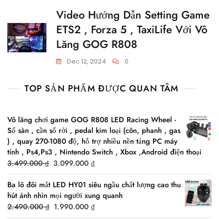
Video Hướng Dẫn Setting Game
ETS2 , Forza 5 , TaxiLife Với Vô
Lăng GOG R808
Dec 12, 2024
0
TOP SẢN PHẨM ĐƯỢC QUAN TÂM
Vô lăng chơi game GOG R808 LED Racing Wheel -
Số sàn , cần số rời , pedal kim loại (côn, phanh , gas
) , quay 270-1080 độ, hỗ trợ nhiều nền tảng PC máy
tính , Ps4,Ps3 , Nintendo Switch , Xbox ,Android điện thoại
Original
Current
3.499.000
₫
3.099.000
₫
price
price
Ba lô đôi mắt LED HY01 siêu ngầu chất lượng cao thu
was:
is:
hút ánh nhìn mọi người xung quanh
3.499.000 ₫.
3.099.000 ₫.
Original
Current
2.490.000
₫
1.990.000
₫
price
price