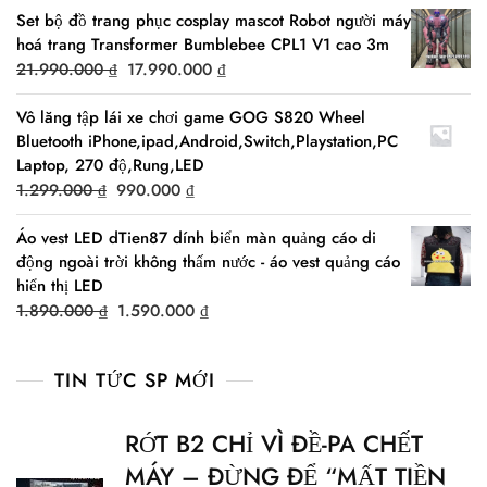
Set bộ đồ trang phục cosplay mascot Robot người máy
was:
is:
hoá trang Transformer Bumblebee CPL1 V1 cao 3m
2.490.000 ₫.
1.990.000 ₫.
Original
Current
21.990.000
₫
17.990.000
₫
price
price
Vô lăng tập lái xe chơi game GOG S820 Wheel
was:
is:
Bluetooth iPhone,ipad,Android,Switch,Playstation,PC
21.990.000 ₫.
17.990.000 ₫.
Laptop, 270 độ,Rung,LED
Original
Current
1.299.000
₫
990.000
₫
price
price
Áo vest LED dTien87 dính biển màn quảng cáo di
was:
is:
động ngoài trời không thấm nước - áo vest quảng cáo
1.299.000 ₫.
990.000 ₫.
hiển thị LED
Original
Current
1.890.000
₫
1.590.000
₫
price
price
was:
is:
TIN TỨC SP MỚI
1.890.000 ₫.
1.590.000 ₫.
RỚT B2 CHỈ VÌ ĐỀ-PA CHẾT
MÁY – ĐỪNG ĐỂ “MẤT TIỀN