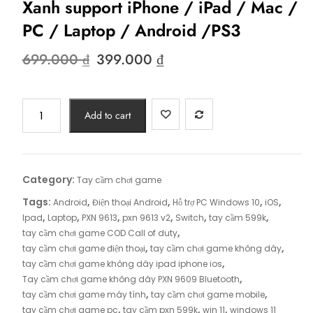
Xanh support iPhone / iPad / Mac /
PC / Laptop / Android /PS3
Original
Current
699.000
₫
399.000
₫
price
price
was:
is:
699.000 ₫.
399.000 ₫.
Tay
Add to cart
cầm
chơi
game
PXN
Category:
Tay cầm chơi game
9613
Tags:
,
,
,
,
Android
Điện thoại Android
Hỗ trợ PC Windows 10
iOS
V2
,
,
,
,
,
,
Ipad
Laptop
PXN 9613
pxn 9613 v2
Switch
tay cầm 599k
Bluetooth
,
tay cầm chơi game COD Call of duty
kèm
,
,
tay cầm chơi game điện thoại
tay cầm chơi game không dây
USB
,
tay cầm chơi game không dây ipad iphone ios
2.4G
,
Tay cầm chơi game không dây PXN 9609 Bluetooth
-
,
,
tay cầm chơi game máy tính
tay cầm chơi game mobile
Màu
,
,
,
tay cầm chơi game pc
tay cầm pxn 599k
win 11
windows 11