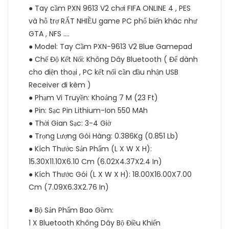
● Tay cầm PXN 9613 V2 chơi FIFA ONLINE 4 , PES
và hỗ trợ RẤT NHIỀU game PC phổ biến khác như
GTA , NFS ….
● Model: Tay Cầm PXN-9613 V2 Blue Gamepad
● Chế Độ Kết Nối: Không Dây Bluetooth ( Để dành
cho điện thoại , PC kết nối cần đầu nhận USB
Receiver đi kèm )
● Phạm Vi Truyền: Khoảng 7 M (23 Ft)
● Pin: Sạc Pin Lithium-Ion 550 MAh
● Thời Gian Sạc: 3-4 Giờ
● Trọng Lượng Gói Hàng: 0.386Kg (0.851 Lb)
● Kích Thước Sản Phẩm (L X W X H):
15.30X11.10X6.10 Cm (6.02X4.37X2.4 In)
● Kích Thước Gói (L X W X H): 18.00X16.00X7.00
Cm (7.09X6.3X2.76 In)
● Bộ Sản Phẩm Bao Gồm:
1 X Bluetooth Không Dây Bộ Điều Khiển