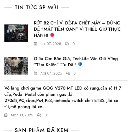
was:
is:
TIN TỨC SP MỚI
1.890.000 ₫.
1.590.000 ₫.
RỚT B2 CHỈ VÌ ĐỀ-PA CHẾT MÁY – ĐỪNG
ĐỂ “MẤT TIỀN OAN” VÌ THIẾU GIỜ THỰC
HÀNH!
Jul 07, 2026
0
Giữa Cơn Bão Giá, TechLife Vẫn Giữ Vững
“Tấm Khiên” Ưu Đãi!
Apr 04, 2025
0
Vô lăng chơi game GOG V270 MT LED có rung,cần số H 7
cấp,Pedal Metal côn phanh gas ,lái
270độ,PC,xbox,Ps4,Ps3,nintendo switch chơi ETS2 ,lái xe
tải,mô phỏng lái xe
Mar 03, 2025
0
SẢN PHẨM ĐÃ XEM