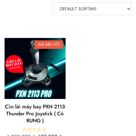
GIÁ SIÊU TỐT
Cần lái máy bay PXN 2113
Thunder Pro Joystick ( Có
RUNG )
R