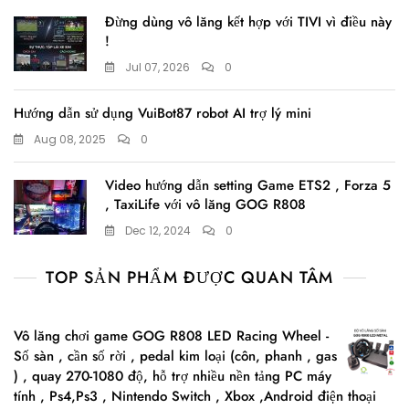
Đừng dùng vô lăng kết hợp với TIVI vì điều này
!
Jul 07, 2026
0
Hướng dẫn sử dụng VuiBot87 robot AI trợ lý mini
Aug 08, 2025
0
Video hướng dẫn setting Game ETS2 , Forza 5
, TaxiLife với vô lăng GOG R808
Dec 12, 2024
0
TOP SẢN PHẨM ĐƯỢC QUAN TÂM
Vô lăng chơi game GOG R808 LED Racing Wheel -
Số sàn , cần số rời , pedal kim loại (côn, phanh , gas
) , quay 270-1080 độ, hỗ trợ nhiều nền tảng PC máy
tính , Ps4,Ps3 , Nintendo Switch , Xbox ,Android điện thoại