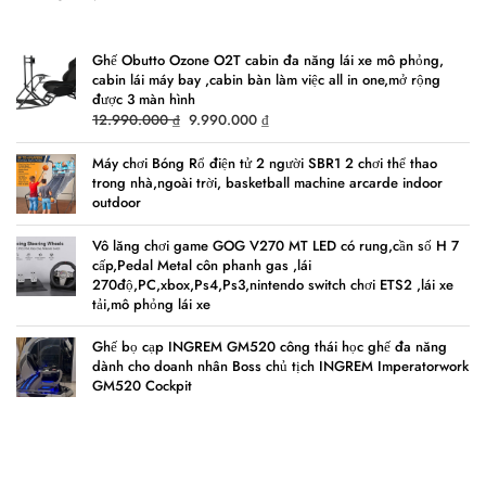
Ghế Obutto Ozone O2T cabin đa năng lái xe mô phỏng,
cabin lái máy bay ,cabin bàn làm việc all in one,mở rộng
được 3 màn hình
Original
Current
12.990.000
₫
9.990.000
₫
price
price
was:
is:
Máy chơi Bóng Rổ điện tử 2 người SBR1 2 chơi thể thao
trong nhà,ngoài trời, basketball machine arcarde indoor
12.990.000 ₫.
9.990.000 ₫.
outdoor
Vô lăng chơi game GOG V270 MT LED có rung,cần số H 7
cấp,Pedal Metal côn phanh gas ,lái
270độ,PC,xbox,Ps4,Ps3,nintendo switch chơi ETS2 ,lái xe
tải,mô phỏng lái xe
Ghế bọ cạp INGREM GM520 công thái học ghế đa năng
dành cho doanh nhân Boss chủ tịch INGREM Imperatorwork
GM520 Cockpit