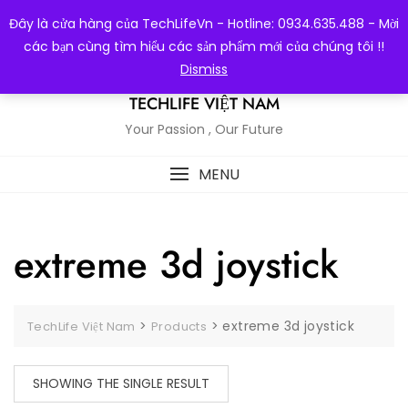
Skip
Đây là cửa hàng của TechLifeVn - Hotline: 0934.635.488 - Mời
to
các bạn cùng tìm hiểu các sản phẩm mới của chúng tôi !!
content
Dismiss
TECHLIFE VIỆT NAM
Your Passion , Our Future
MENU
extreme 3d joystick
>
>
extreme 3d joystick
TechLife Việt Nam
Products
SHOWING THE SINGLE RESULT