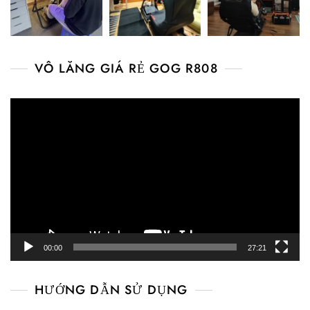
VÔ LĂNG GIÁ RẺ GOG R808
Video
Player
00:00
27:21
HƯỚNG DẪN SỬ DỤNG