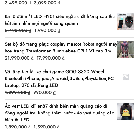
Original
Current
3.499.000
₫
3.099.000
₫
price
price
Ba lô đôi mắt LED HY01 siêu ngầu chất lượng cao thu
was:
is:
hút ánh nhìn mọi người xung quanh
3.499.000 ₫.
3.099.000 ₫.
Original
Current
2.490.000
₫
1.990.000
₫
price
price
Set bộ đồ trang phục cosplay mascot Robot người máy
was:
is:
hoá trang Transformer Bumblebee CPL1 V1 cao 3m
2.490.000 ₫.
1.990.000 ₫.
Original
Current
21.990.000
₫
17.990.000
₫
price
price
Vô lăng tập lái xe chơi game GOG S820 Wheel
was:
is:
Bluetooth iPhone,ipad,Android,Switch,Playstation,PC
21.990.000 ₫.
17.990.000 ₫.
Laptop, 270 độ,Rung,LED
Original
Current
1.299.000
₫
990.000
₫
price
price
Áo vest LED dTien87 dính biển màn quảng cáo di
was:
is:
động ngoài trời không thấm nước - áo vest quảng cáo
1.299.000 ₫.
990.000 ₫.
hiển thị LED
Original
Current
1.890.000
₫
1.590.000
₫
price
price