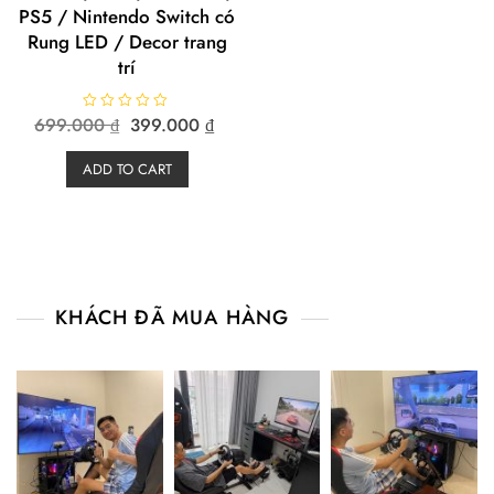
PS5 / Nintendo Switch có
Rung LED / Decor trang
trí
Original
Current
699.000
R
₫
399.000
₫
a
price
price
t
e
was:
is:
ADD TO CART
d
699.000 ₫.
399.000 ₫.
0
o
u
t
o
f
5
KHÁCH ĐÃ MUA HÀNG