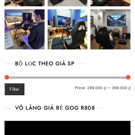
BỘ LỌC THEO GIÁ SP
M
M
Price:
299.000 ₫
—
399.000 ₫
Filter
pr
pr
VÔ LĂNG GIÁ RẺ GOG R808
Video
Player