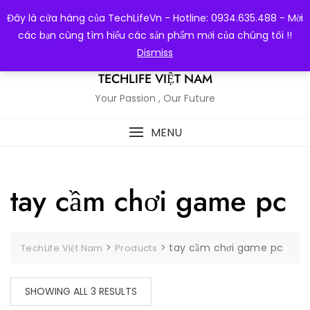
Skip
Đây là cửa hàng của TechLifeVn - Hotline: 0934.635.488 - Mời
to
các bạn cùng tìm hiểu các sản phẩm mới của chúng tôi !!
content
Dismiss
TECHLIFE VIỆT NAM
Your Passion , Our Future
MENU
tay cầm chơi game pc
>
>
tay cầm chơi game pc
TechLife Việt Nam
Products
SHOWING ALL 3 RESULTS