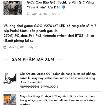
Giữa Cơn Bão Giá, TechLife Vẫn Giữ Vững
“Tấm Khiên” Ưu Đãi!
Apr 04, 2025
0
Vô lăng chơi game GOG V270 MT LED có rung,cần số H 7
cấp,Pedal Metal côn phanh gas ,lái
270độ,PC,xbox,Ps4,Ps3,nintendo switch chơi ETS2 ,lái xe
tải,mô phỏng lái xe
Mar 03, 2025
0
SẢN PHẨM ĐÃ XEM
Ghế Obutto Ozone O2T cabin đa năng lái xe mô phỏng,
cabin lái máy bay ,cabin bàn làm việc all in one,mở rộng
được 3 màn hình
Original
Current
12.990.000
₫
9.990.000
₫
price
price
was:
is:
Máy chơi Bóng Rổ điện tử 2 người SBR1 2 chơi thể thao
trong nhà,ngoài trời, basketball machine arcarde indoor
12.990.000 ₫.
9.990.000 ₫.
outdoor