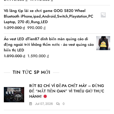
price
price
Vô lăng tập lái xe chơi game GOG S820 Wheel
was:
is:
Bluetooth iPhone,ipad,Android,Switch,Playstation,PC
21.990.000 ₫.
17.990.000 ₫.
Laptop, 270 độ,Rung,LED
Original
Current
1.299.000
₫
990.000
₫
price
price
Áo vest LED dTien87 dính biển màn quảng cáo di
was:
is:
động ngoài trời không thấm nước - áo vest quảng cáo
1.299.000 ₫.
990.000 ₫.
hiển thị LED
Original
Current
1.890.000
₫
1.590.000
₫
price
price
was:
is:
TIN TỨC SP MỚI
1.890.000 ₫.
1.590.000 ₫.
RỚT B2 CHỈ VÌ ĐỀ-PA CHẾT MÁY – ĐỪNG
ĐỂ “MẤT TIỀN OAN” VÌ THIẾU GIỜ THỰC
HÀNH!
Jul 07, 2026
0