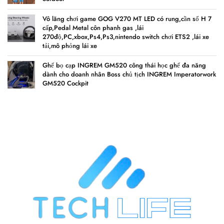
Vô lăng chơi game GOG V270 MT LED có rung,cần số H 7
cấp,Pedal Metal côn phanh gas ,lái
270độ,PC,xbox,Ps4,Ps3,nintendo switch chơi ETS2 ,lái xe
tải,mô phỏng lái xe
Ghế bọ cạp INGREM GM520 công thái học ghế đa năng
dành cho doanh nhân Boss chủ tịch INGREM Imperatorwork
GM520 Cockpit