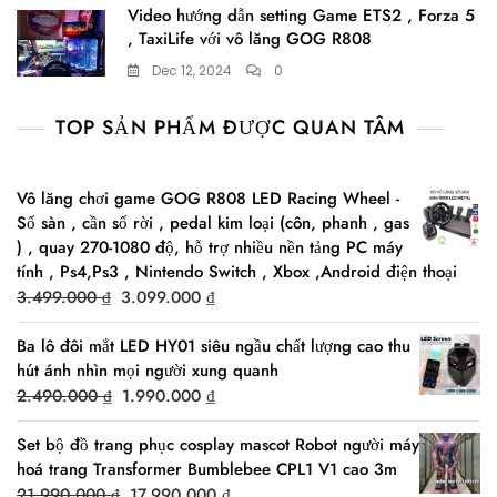
Video hướng dẫn setting Game ETS2 , Forza 5
, TaxiLife với vô lăng GOG R808
Dec 12, 2024
0
TOP SẢN PHẨM ĐƯỢC QUAN TÂM
Vô lăng chơi game GOG R808 LED Racing Wheel -
Số sàn , cần số rời , pedal kim loại (côn, phanh , gas
) , quay 270-1080 độ, hỗ trợ nhiều nền tảng PC máy
tính , Ps4,Ps3 , Nintendo Switch , Xbox ,Android điện thoại
Original
Current
3.499.000
₫
3.099.000
₫
price
price
Ba lô đôi mắt LED HY01 siêu ngầu chất lượng cao thu
was:
is:
hút ánh nhìn mọi người xung quanh
3.499.000 ₫.
3.099.000 ₫.
Original
Current
2.490.000
₫
1.990.000
₫
price
price
Set bộ đồ trang phục cosplay mascot Robot người máy
was:
is:
hoá trang Transformer Bumblebee CPL1 V1 cao 3m
2.490.000 ₫.
1.990.000 ₫.
Original
Current
21.990.000
₫
17.990.000
₫