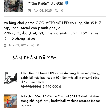
“Tấm Khiên” Ưu Đãi!
Apr 04, 2025
0
Vô lăng chơi game GOG V270 MT LED có rung,cần số H 7
cấp,Pedal Metal côn phanh gas ,lái
270độ,PC,xbox,Ps4,Ps3,nintendo switch chơi ETS2 ,lái xe
tải,mô phỏng lái xe
Mar 03, 2025
0
SẢN PHẨM ĐÃ XEM
Ghế Obutto Ozone O2T cabin đa năng lái xe mô phỏng,
cabin lái máy bay ,cabin bàn làm việc all in one,mở rộng
được 3 màn hình
Original
Current
12.990.000
₫
9.990.000
₫
price
price
was:
is:
Máy chơi Bóng Rổ điện tử 2 người SBR1 2 chơi thể thao
trong nhà,ngoài trời, basketball machine arcarde indoor
12.990.000 ₫.
9.990.000 ₫.
outdoor