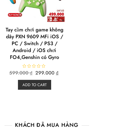
Tay cầm chơi game không
dây PXN 9609 MFi iOS /
PC / Switch / PS3 /
Android / iOS chơi
FO4,Genshin có Gyro
Original
Current
599.000
R
₫
299.000
₫
a
price
price
t
e
was:
is:
ADD TO CART
d
599.000 ₫.
299.000 ₫.
0
o
u
t
o
f
5
KHÁCH ĐÃ MUA HÀNG