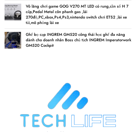
Vô lăng chơi game GOG V270 MT LED có rung,cần số H 7
cấp,Pedal Metal côn phanh gas ,lái
270độ,PC,xbox,Ps4,Ps3,nintendo switch chơi ETS2 ,lái xe
tải,mô phỏng lái xe
Ghế bọ cạp INGREM GM520 công thái học ghế đa năng
dành cho doanh nhân Boss chủ tịch INGREM Imperatorwork
GM520 Cockpit