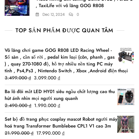
, TaxiLife với vô lăng GOG R808
Dec 12, 2024
0
TOP SẢN PHẨM ĐƯỢC QUAN TÂM
Vô lăng chơi game GOG R808 LED Racing Wheel -
Số sàn , cần số rời , pedal kim loại (côn, phanh , gas
) , quay 270-1080 độ, hỗ trợ nhiều nền tảng PC máy
tính , Ps4,Ps3 , Nintendo Switch , Xbox ,Android điện thoại
Original
Current
3.499.000
₫
3.099.000
₫
price
price
Ba lô đôi mắt LED HY01 siêu ngầu chất lượng cao thu
was:
is:
hút ánh nhìn mọi người xung quanh
3.499.000 ₫.
3.099.000 ₫.
Original
Current
2.490.000
₫
1.990.000
₫
price
price
Set bộ đồ trang phục cosplay mascot Robot người máy
was:
is:
hoá trang Transformer Bumblebee CPL1 V1 cao 3m
2.490.000 ₫.
1.990.000 ₫.
Original
Current
21.990.000
₫
17.990.000
₫