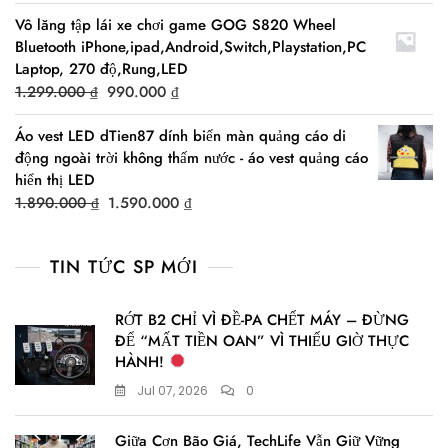
price
price
Vô lăng tập lái xe chơi game GOG S820 Wheel
was:
is:
Bluetooth iPhone,ipad,Android,Switch,Playstation,PC
21.990.000 ₫.
17.990.000 ₫.
Laptop, 270 độ,Rung,LED
Original
Current
1.299.000
₫
990.000
₫
price
price
Áo vest LED dTien87 dính biển màn quảng cáo di
was:
is:
động ngoài trời không thấm nước - áo vest quảng cáo
1.299.000 ₫.
990.000 ₫.
hiển thị LED
Original
Current
1.890.000
₫
1.590.000
₫
price
price
was:
is:
TIN TỨC SP MỚI
1.890.000 ₫.
1.590.000 ₫.
RỚT B2 CHỈ VÌ ĐỀ-PA CHẾT MÁY – ĐỪNG
ĐỂ “MẤT TIỀN OAN” VÌ THIẾU GIỜ THỰC
HÀNH!
Jul 07, 2026
0
Giữa Cơn Bão Giá, TechLife Vẫn Giữ Vững