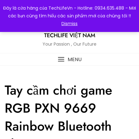
Skip
Đây là cửa hàng của TechLifeVn - Hotline: 0934.635.488 - Mời
to
các bạn cùng tìm hiểu các sản phẩm mới của chúng tôi !!
content
Dismiss
TECHLIFE VIỆT NAM
Your Passion , Our Future
MENU
Tay cầm chơi game
RGB PXN 9669
Rainbow Bluetooth