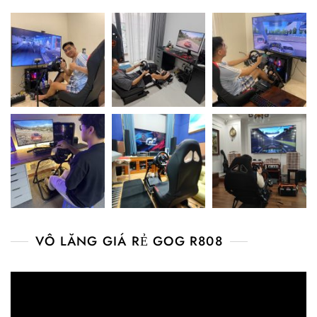
VÔ LĂNG GIÁ RẺ GOG R808
Video
Player