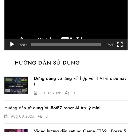
00:00
27:21
HƯỚNG DẪN SỬ DỤNG
Đừng dùng vô lăng kết hợp với TIVI vì điều này
!
Jul 07, 2026
0
Hướng dẫn sử dụng VuiBot87 robot AI trợ lý mini
Aug 08, 2025
0
Video hướng dẫn setting Game ETS2 , Forza 5