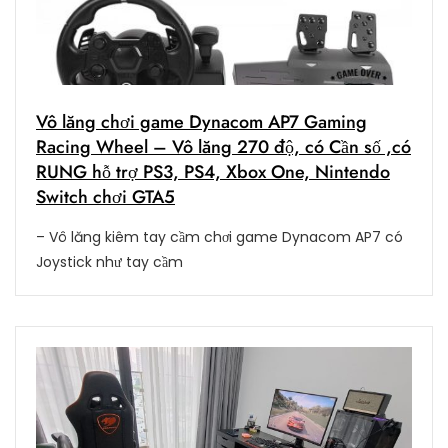
Vô lăng chơi game Dynacom AP7 Gaming
Racing Wheel – Vô lăng 270 độ, có Cần số ,có
RUNG hỗ trợ PS3, PS4, Xbox One, Nintendo
Switch chơi GTA5
– Vô lăng kiêm tay cầm chơi game Dynacom AP7 có
Joystick như tay cầm