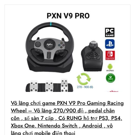
Vô lăng chơi game PXN V9 Pro Gaming Racing
Wheel – Vô lăng 270/900 độ , pedal chân
côn , số sàn 7 cấp , Có RUNG hỗ trợ PS3, PS4,
Xbox One, Nintendo Switch , Android , vô
lăng chơi mobile điện thoại