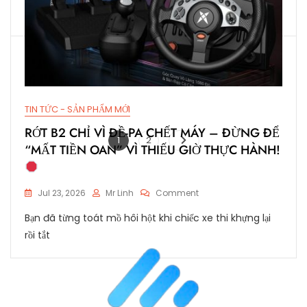
Vô
đến
Lăng
Kết
Hợp
Với
TIVI
Vì
Điều
TIN TỨC - SẢN PHẨM MỚI
Này
!
RỚT B2 CHỈ VÌ ĐỀ-PA CHẾT MÁY – ĐỪNG ĐỂ
Posts
Page
Page
1
2
“MẤT TIỀN OAN” VÌ THIẾU GIỜ THỰC HÀNH!
pagination
On
Jul 23, 2026
Mr Linh
Comment
RỚT
Bạn đã từng toát mồ hôi hột khi chiếc xe thi khựng lại
B2
CHỈ
rồi tắt
VÌ
ĐỀ-
PA
CHẾT
MÁY