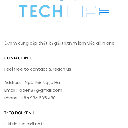
–
ĐỪNG
ĐỂ
“MẤT
TIỀN
OAN”
VÌ
THIẾU
Đơn vị cung cấp thiết bị giải trí,trạm làm việc all in one.
GIỜ
THỰC
HÀNH!
CONTACT INFO
Feel free to contact & reach us !
Address : Ngõ 158 Ngọc Hà
Email : dtien87@gmail.com
Phone : +84.934.635.488
ThEO DÕI KÊNH
Gửi tin tức mới nhất