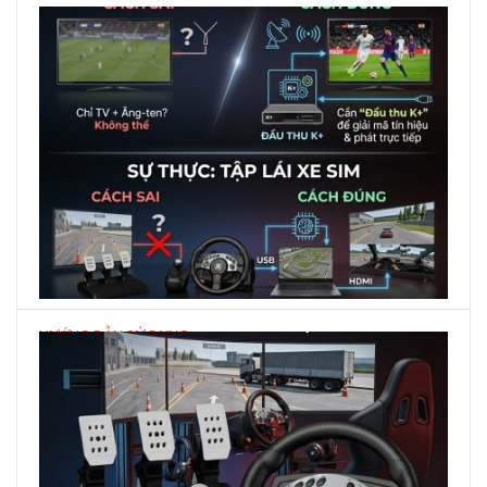
HƯỚNG DẪN SỬ DỤNG
Đừng dùng vô lăng kết hợp với TIVI vì điều này
!
On
Jul 25, 2026
Mr Linh
Comment
Đừng
Bạn vừa sắm một bộ vô lăng lái xe xịn sò và nghĩ ngay
Dùng