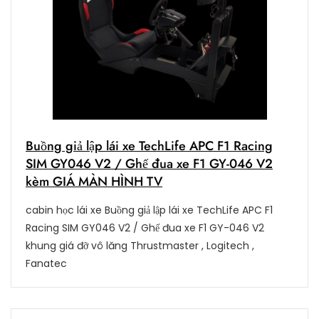
Buồng giả lập lái xe TechLife APC F1 Racing
SIM GY046 V2 / Ghế đua xe F1 GY-046 V2
kèm GIÁ MÀN HÌNH TV
cabin học lái xe Buồng giả lập lái xe TechLife APC F1
Racing SIM GY046 V2 / Ghế đua xe F1 GY-046 V2
khung giá đỡ vô lăng Thrustmaster , Logitech ,
Fanatec