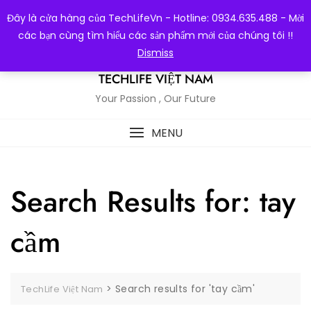
Skip
Đây là cửa hàng của TechLifeVn - Hotline: 0934.635.488 - Mời
to
các bạn cùng tìm hiểu các sản phẩm mới của chúng tôi !!
content
Dismiss
TECHLIFE VIỆT NAM
Your Passion , Our Future
MENU
Search Results for: tay
cầm
>
Search results for 'tay cầm'
TechLife Việt Nam